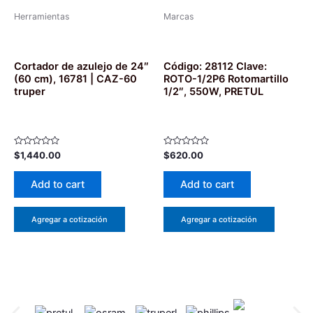
Herramientas
Marcas
Cortador de azulejo de 24″
Código: 28112 Clave:
(60 cm), 16781 | CAZ-60
ROTO-1/2P6 Rotomartillo
truper
1/2″, 550W, PRETUL
Rated
Rated
$
1,440.00
$
620.00
0
0
out
out
of
of
Add to cart
Add to cart
5
5
Agregar a cotización
Agregar a cotización