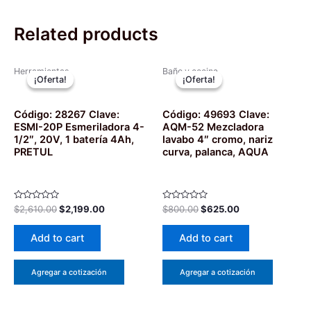
Related products
Herramientas
Baño y cocina
¡Oferta!
¡Oferta!
¡Oferta!
¡Oferta!
Código: 28267 Clave:
Código: 49693 Clave:
ESMI-20P Esmeriladora 4-
AQM-52 Mezcladora
1/2″, 20V, 1 batería 4Ah,
lavabo 4″ cromo, nariz
PRETUL
curva, palanca, AQUA
Rated
Rated
$
2,610.00
$
2,199.00
$
800.00
$
625.00
0
0
out
out
of
of
Add to cart
Add to cart
5
5
Agregar a cotización
Agregar a cotización