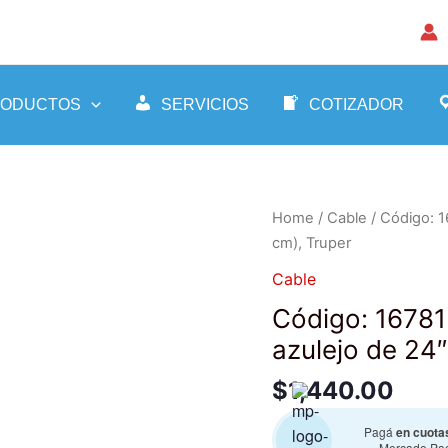
RODUCTOS
SERVICIOS
COTIZADOR
Código:
Home
/
Cable
/ Código: 1
16781
cm), Truper
Clave:
Cable
CAZ-
Código: 16781
60
Cortador
azulejo de 24″
de
$
1,440.00
azulejo
de
Pagá
en cuota
24"
Mercado Pa