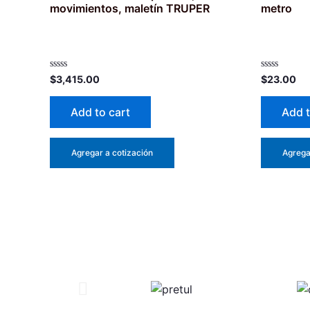
movimientos, maletín TRUPER
metro
Rated
Rated
$
3,415.00
$
23.00
0
0
out
out
of
of
Add to cart
Add t
5
5
Agregar a cotización
Agrega