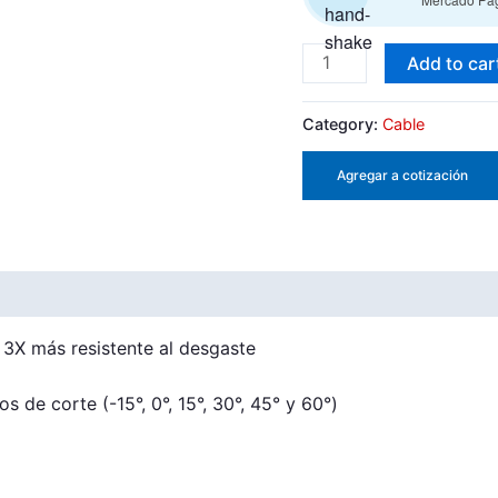
(60
cm),
Add to car
Truper
quantity
Category:
Cable
Agregar a cotización
 3X más resistente al desgaste
 de corte (-15°, 0°, 15°, 30°, 45° y 60°)