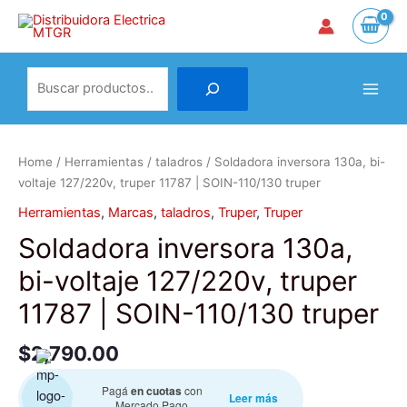
Ir
al
contenido
Main
Buscar
Men
Soldadora
inversora
Home
/
Herramientas
/
taladros
/ Soldadora inversora 130a, bi-
130a,
voltaje 127/220v, truper 11787 | SOIN-110/130 truper
bi-
Herramientas
,
Marcas
,
taladros
,
Truper
,
Truper
voltaje
127/220v,
Soldadora inversora 130a,
truper
bi-voltaje 127/220v, truper
11787
|
11787 | SOIN-110/130 truper
SOIN-
110/130
$
2,790.00
truper
quantity
Pagá
en cuotas
con
Leer más
Mercado Pago