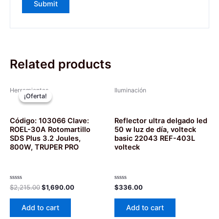
Related products
Herramientas
Iluminación
¡Oferta!
¡Oferta!
Código: 103066 Clave:
Reflector ultra delgado led
ROEL-30A Rotomartillo
50 w luz de día, volteck
SDS Plus 3.2 Joules,
basic 22043 REF-403L
800W, TRUPER PRO
volteck
Rated
Rated
$
2,215.00
$
1,690.00
$
336.00
0
0
out
out
of
of
Add to cart
Add to cart
5
5