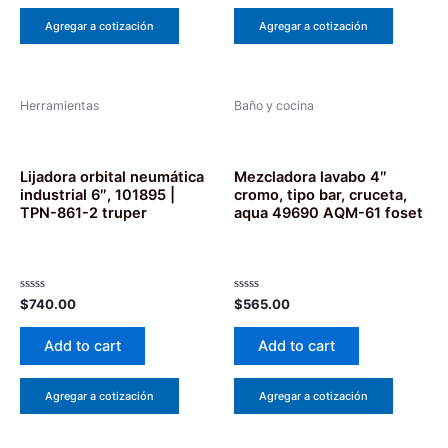
Agregar a cotización
Agregar a cotización
Herramientas
Baño y cocina
Lijadora orbital neumática
Mezcladora lavabo 4″
industrial 6″, 101895 |
cromo, tipo bar, cruceta,
TPN-861-2 truper
aqua 49690 AQM-61 foset
Rated
Rated
$
740.00
$
565.00
0
0
out
out
of
of
Add to cart
Add to cart
5
5
Agregar a cotización
Agregar a cotización